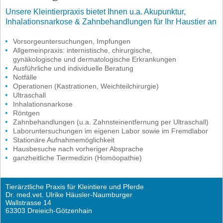
Unsere Kleintierpraxis bietet Ihnen u.a. Akupunktur,
Inhalationsnarkose & Zahnbehandlungen für Ihr Haustier an
Vorsorgeuntersuchungen, Impfungen
Allgemeinpraxis: internistische, chirurgische,
gynäkologische und dermatologische Erkrankungen
Ausführliche und individuelle Beratung
Notfälle
Operationen (Kastrationen, Weichteilchirurgie)
Ultraschall
Inhalationsnarkose
Röntgen
Zahnbehandlungen (u.a. Zahnsteinentfernung per Ultraschall)
Laboruntersuchungen im eigenen Labor sowie im Fremdlabor
Stationäre Aufnahmemöglichkeit
Hausbesuche nach vorheriger Absprache
ganzheitliche Tiermedizin (Homöopathie)
Tierärztliche Praxis für Kleintiere und Pferde
Dr. med.vet. Ulrike Häusler-Naumburger
Wallstrasse 14
63303 Dreieich-Götzenhain