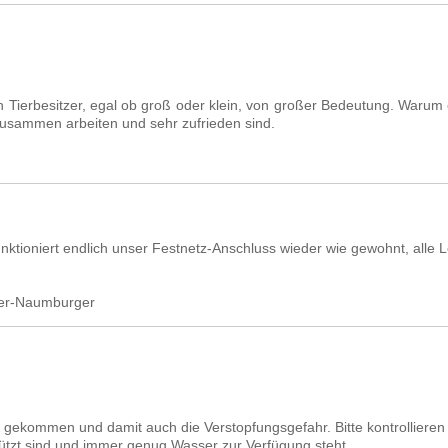
n Tierbesitzer, egal ob groß oder klein, von großer Bedeutung. Warum 
t zusammen arbeiten und sehr zufrieden sind.
nktioniert endlich unser Festnetz-Anschluss wieder wie gewohnt, alle L
sler-Naumburger
uns gekommen und damit auch die Verstopfungsgefahr. Bitte kontrollieren
hützt sind und immer genug Wasser zur Verfügung steht.