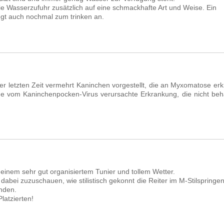
ie Wasserzufuhr zusätzlich auf eine schmackhafte Art und Weise. Ein
egt auch nochmal zum trinken an.
der letzten Zeit vermehrt Kaninchen vorgestellt, die an Myxomatose er
ne vom Kaninchenpocken-Virus verursachte Erkrankung, die nicht beha
einem sehr gut organisiertem Tunier und tollem Wetter.
dabei zuzuschauen, wie stilistisch gekonnt die Reiter im M-Stilspringe
nden.
latzierten!