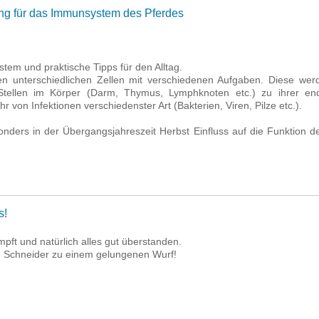
ng für das Immunsystem des Pferdes
tem und praktische Tipps für den Alltag.
n unterschiedlichen Zellen mit verschiedenen Aufgaben. Diese we
 Stellen im Körper (Darm, Thymus, Lymphknoten etc.) zu ihrer en
r von Infektionen verschiedenster Art (Bakterien, Viren, Pilze etc.).
ders in der Übergangsjahreszeit Herbst Einfluss auf die Funktion
s!
pft und natürlich alles gut überstanden.
n Schneider zu einem gelungenen Wurf!