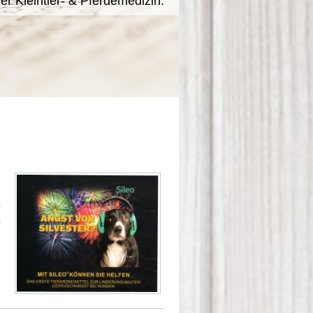
er Kleintier- & Pferdemedizin.
r
s
,